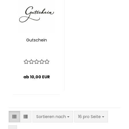
Gut­schein
ab 10,00 EUR
Sortieren nach
pro Seite
Sortieren nach
16 pro Seite