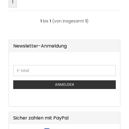
1
1
bis
1
(von insgesamt
1
)
Newsletter-Anmeldung
WEITER
E-
ZUR
Mail
NEWSLETTER-
ANMELDUNG
ANMELDEN
Sicher zahlen mit PayPal